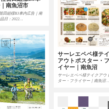
告｜南魚沼市
笛田組様B3車内広告｜南
品日：2022…
サーレエペペ様テ
アウトポスター・
イヤー｜南魚沼
サーレエペペ様テイクアウ
ター・フライヤー｜南魚沼 