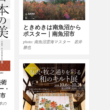
ときめきは南魚沼から
ポスター｜南魚沼市
photo: 南魚沼雲海マスター 若井
勝也
美術
ー・
沼市
本の
…