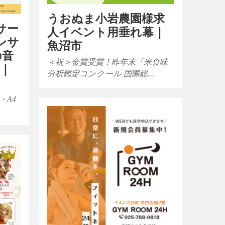
うおぬま小岩農園様求
サー
人イベント用垂れ幕｜
ンサ
魚沼市
の音
＜祝＞金賞受賞！昨年末「米食味
｜
分析鑑定コンクール 国際総…
・A4