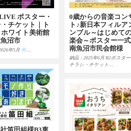
0歳からの音楽コン
 LIVE ポスター・
ト♪新日本フィルア
シ・チケット｜ト
ンブル～はじめて
カホワイト美術館
楽会～ポスター一式
南魚沼市
南魚沼市民会館様
026年5月
…
納品：2025年6月 B2ポスター
チラシ・チケット…
社笛田組様B3車