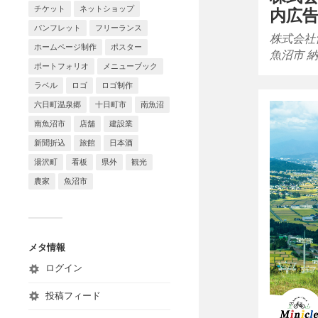
チケット
ネットショップ
内広
パンフレット
フリーランス
株式会社
ホームページ制作
ポスター
魚沼市 納
ポートフォリオ
メニューブック
ラベル
ロゴ
ロゴ制作
六日町温泉郷
十日町市
南魚沼
南魚沼市
店舗
建設業
新聞折込
旅館
日本酒
湯沢町
看板
県外
観光
農家
魚沼市
メタ情報
ログイン
投稿フィード