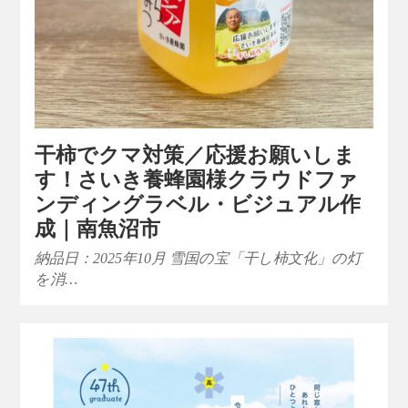
干柿でクマ対策／応援お願いしま
す！さいき養蜂園様クラウドファ
ンディングラベル・ビジュアル作
成｜南魚沼市
納品日：2025年10月 雪国の宝「干し柿文化」の灯
を消…