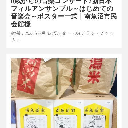
0歳からの音楽コンサート♪新日本
フィルアンサンブル～はじめての
音楽会～ポスター一式｜南魚沼市民
会館様
納品：2025年6月 B2ポスター・A4チラシ・チケッ
ト…