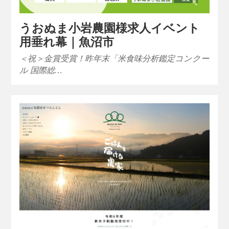
うおぬま小岩農園様求人イベント
用垂れ幕｜魚沼市
＜祝＞金賞受賞！昨年末「米食味分析鑑定コンクー
ル 国際総…