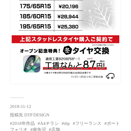
2018-11-12
投稿先
DTP DESIGN
2018年作品
A4チラシ
dtp
フリーランス
ポート
フォリオ
南魚沼
店舗