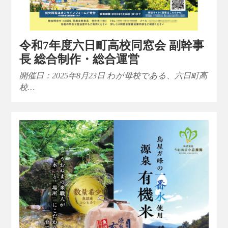
令和7年度六日町高校同窓会 副幹事
長 総合制作・総合運営
開催日：2025年8月23日 わが母校である、六日町高
校…