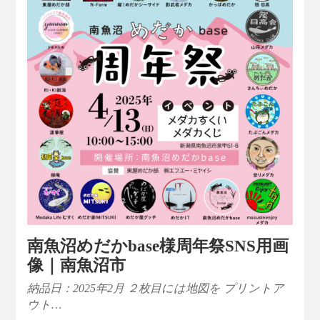
南魚沼めだかbase様周年祭SNS用画
像｜南魚沼市
納品日：2025年2月 ２枚目には地図を プリントア
ウト…