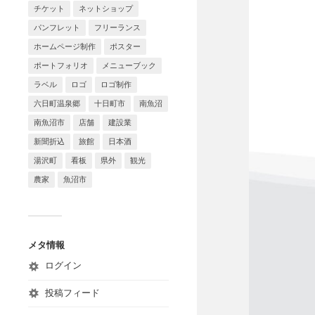
チケット
ネットショップ
パンフレット
フリーランス
ホームページ制作
ポスター
ポートフォリオ
メニューブック
ラベル
ロゴ
ロゴ制作
六日町温泉郷
十日町市
南魚沼
南魚沼市
店舗
建設業
新聞折込
旅館
日本酒
湯沢町
看板
県外
観光
農家
魚沼市
メタ情報
ログイン
投稿フィード