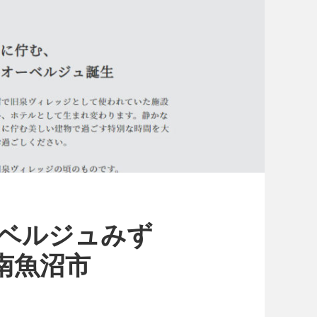
i(オーベルジュみず
南魚沼市