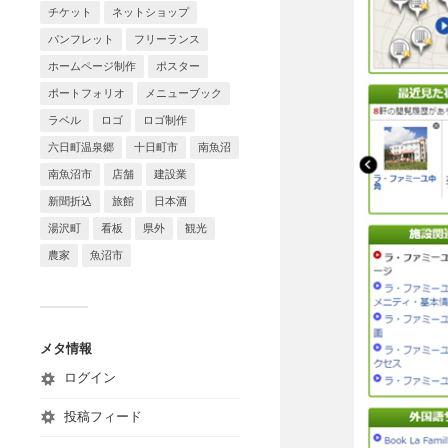
チケット
ネットショップ
パンフレット
フリーランス
ホームページ制作
ポスター
ポートフォリオ
メニューブック
ラベル
ロゴ
ロゴ制作
六日町温泉郷
十日町市
南魚沼
南魚沼市
店舗
建設業
新聞折込
旅館
日本酒
湯沢町
看板
県外
観光
農家
魚沼市
メタ情報
ログイン
投稿フィード